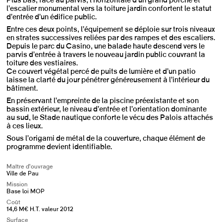
Plus bas, face au parvis, l’horizontale d’un grand porche et
l’escalier monumental vers la toiture jardin confortent le statut
d’entrée d’un édifice public.
Entre ces deux points, l’équipement se déploie sur trois niveaux
en strates successives reliées par des rampes et des escaliers.
Depuis le parc du Casino, une balade haute descend vers le
parvis d’entrée à travers le nouveau jardin public couvrant la
toiture des vestiaires.
Ce couvert végétal percé de puits de lumière et d’un patio
laisse la clarté du jour pénétrer généreusement à l’intérieur du
bâtiment.
En préservant l’empreinte de la piscine préexistante et son
bassin extérieur, le niveau d’entrée et l’orientation dominante
au sud, le Stade nautique conforte le vécu des Palois attachés
à ces lieux.
Sous l’origami de métal de la couverture, chaque élément de
programme devient identifiable.
Maître d’ouvrage
Ville de Pau
Mission
Base loi MOP
Coût
14,6 M€ H.T. valeur 2012
Surface