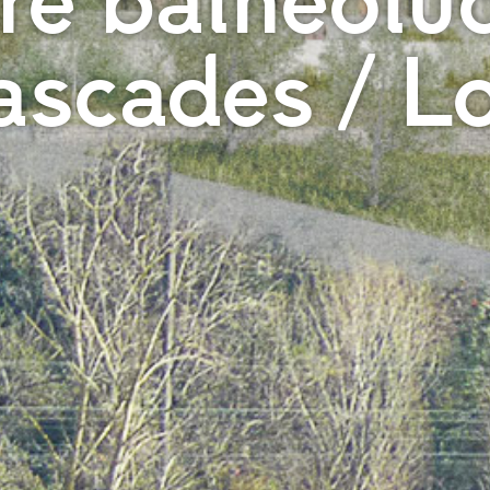
re balnéolu
ascades / L