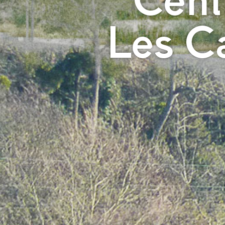
Cent
Les C