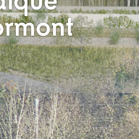
dique
ormont