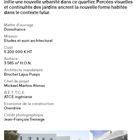
initie une nouvelle urbanité dans ce quartier. Percées visuelles
et continuités des jardins ancrent la nouvelle forme habitée
dans le contexte futur.
Maître d’ouvrage
Domofrance
Mission
Etudes et suivi architectural
Coût
5 200 000 € HT
Surface
3 565 m² H.O.N.
Architecte mandataire
Brochet Lajus Pueyo
Chef de projet
Mickael Martins Afonso
B.E.T. T.C.E.
ATCE ingénierie
Economie de la construction
Overdrive
Crédit photographique
Jean-François Tremege