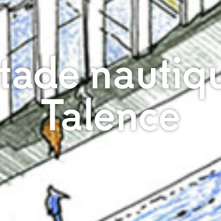
tade nautiq
Talence